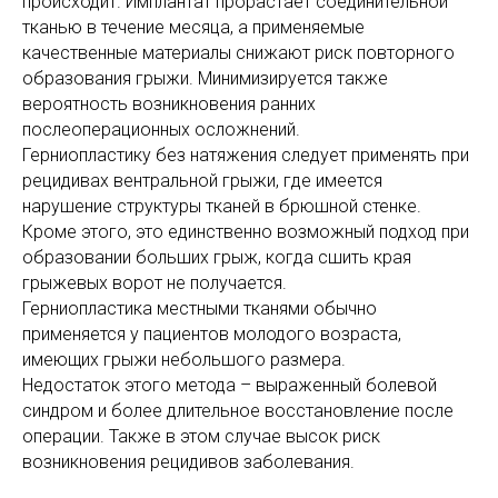
происходит. Имплантат прорастает соединительной
тканью в течение месяца, а применяемые
качественные материалы снижают риск повторного
образования грыжи. Минимизируется также
Гайдалёнок Михаил
вероятность возникновения ранних
Викторович
послеоперационных осложнений.
Герниопластику без натяжения следует применять при
рецидивах вентральной грыжи, где имеется
Пластический хирург высшей категории
нарушение структуры тканей в брюшной стенке.
Кроме этого, это единственно возможный подход при
образовании больших грыж, когда сшить края
грыжевых ворот не получается.
Герниопластика местными тканями обычно
применяется у пациентов молодого возраста,
В 1992 г. окончил Омский государственный
имеющих грыжи небольшого размера.
медицинский институт им. Калинина с
Недостаток этого метода – выраженный болевой
квалификацией «врач-лечебник» и
продолжил обучение в интернатуре.
синдром и более длительное восстановление после
операции. Также в этом случае высок риск
Получил квалификацию врача-хирурга
возникновения рецидивов заболевания.
(удостоверение № 182 от 23 июня 1993 г.). С
2002 г. получил высшую квалификационную