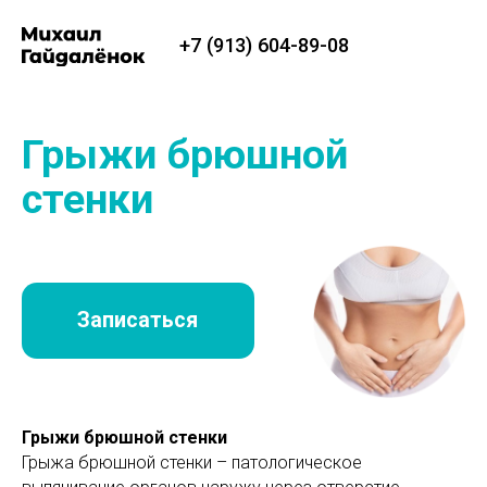
+7 (913) 604-89-08
+7 (913) 604-89-08
Грыжи брюшной
стенки
Записаться
ии
ии
О докторе
О докторе
Фото до и после
Фото до и после
Блог
Блог
Напишите мне
Напишите мне
Грыжи брюшной стенки
Грыжа брюшной стенки – патологическое