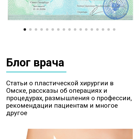
Бесплатная онлайн-
консультация
Я с радостью отвечу на любые вопросы и
помогу понять, могут ли мои услуги быть
вам полезны
Имя
Телефон
+7
Комментарий
Нажимая на кнопку, я соглашаюсь на
обработку